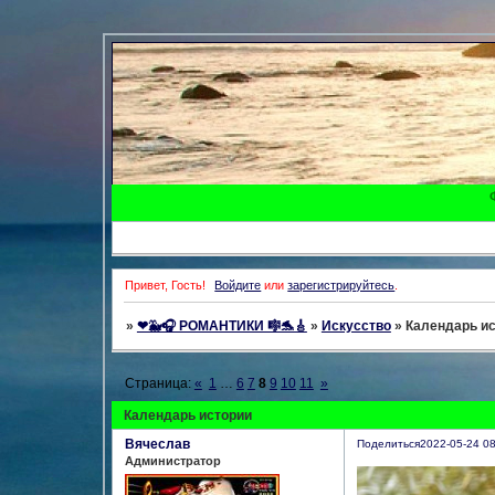
Привет, Гость!
Войдите
или
зарегистрируйтесь
.
»
❤🐳🎧 РОМАНТИКИ 🎼🐬🎸
»
Искусство
»
Календарь и
Страница:
«
1
…
6
7
8
9
10
11
»
Календарь истории
Вячеслав
Поделиться
2022-05-24 08
Администратор