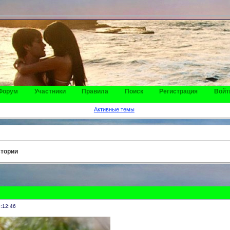
Форум
Участники
Правила
Поиск
Регистрация
Войт
Активные темы
стории
:12:46