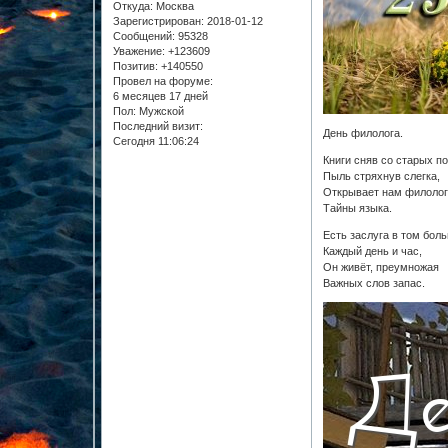
Откуда:
Москва
Зарегистрирован
: 2018-01-12
Сообщений:
95328
Уважение:
+123609
Позитив:
+140550
Провел на форуме:
6 месяцев 17 дней
Пол:
Мужской
Последний визит:
День филолога.
Сегодня 11:06:24
Книги сняв со старых по
Пыль стряхнув слегка,
Открывает нам филолог
Тайны языка.
Есть заслуга в том бол
Каждый день и час,
Он живёт, преумножая
Важных слов запас.