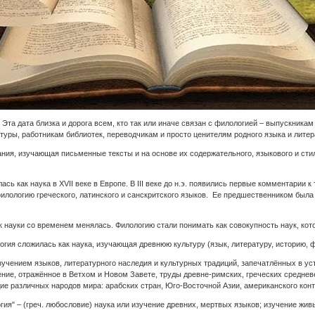
. Эта дата близка и дорога всем, кто так или иначе связан с филологией – выпускник
атуры, работникам библиотек, переводчикам и просто ценителям родного языка и литер
ания, изучающая письменные тексты и на основе их содержательного, языкового и сти
ь как наука в XVII веке в Европе. В III веке до н.э. появились первые комментарии к
лологию греческого, латинского и санскритского языков. Ее предшественником была 
к науки со временем менялась. Филологию стали понимать как совокупность наук, кото
ология сложилась как наука, изучающая древнюю культуру (язык, литературу, историю,
учением языков, литературного наследия и культурных традиций, запечатлённых в у
ние, отражённое в Ветхом и Новом Завете, труды древне-римских, греческих средне
ие различных народов мира: арабских стран, Юго-Восточной Азии, американского конт
гия" – (греч. любословие) наука или изучение древних, мертвых языков; изучение живы