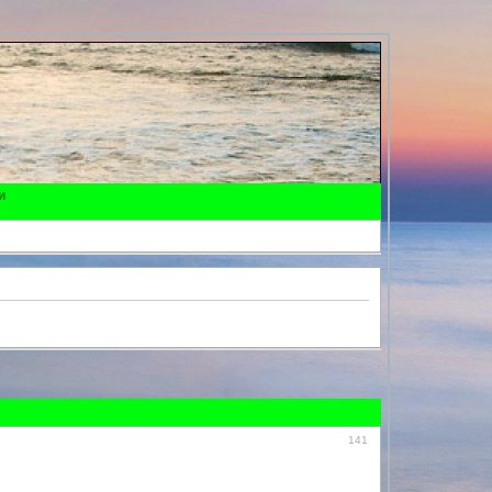
и
141