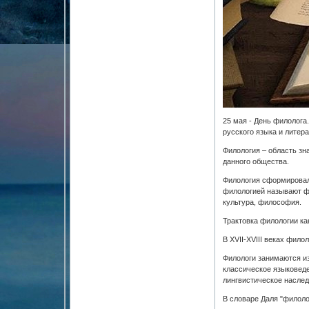
25 мая - День филолога
русского языка и литер
Филология – область зн
данного общества.
Филология сформировалас
филологией называют фи
культура, философия.
Трактовка филологии ка
В XVII-XVIII веках фил
Филологи занимаются из
классическое языковеде
лингвистическое наслед
В словаре Даля "филоло