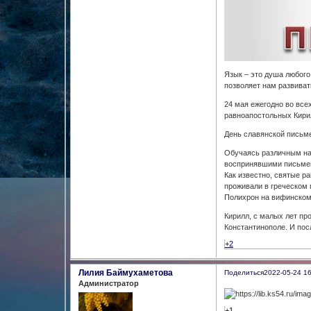
Язык – это душа любого
позволяет нам развиват
24 мая ежегодно во все
равноапостольных Кирил
День славянской письме
Обучаясь различным нау
воспринявшими письмен
Как известно, святые р
проживали в греческом 
Полихрон на вифинском
Кирилл, с малых лет пр
Константинополе. И пос
+2
Лилия Баймухаметова
Поделиться
2022-05-24 16
Администратор
+1