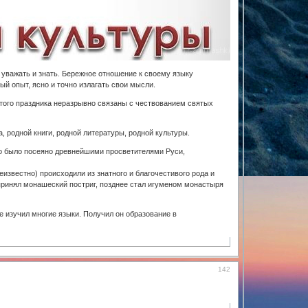
 уважать и знать. Бережное отношение к своему языку
й опыт, ясно и точно излагать свои мысли.
этого праздника неразрывно связаны с чествованием святых
, родной книги, родной литературы, родной культуры.
то было посеяно древнейшими просветителями Руси,
известно) происходили из знатного и благочестивого рода и
 принял монашеский постриг, позднее стал игуменом монастыря
е изучил многие языки. Получил он образование в
142