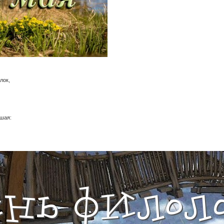
лок,
ьшая: