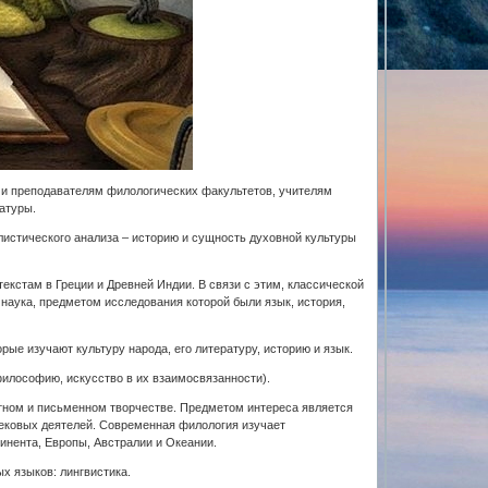
ам и преподавателям филологических факультетов, учителям
атуры.
листического анализа – историю и сущность духовной культуры
 текстам в Греции и Древней Индии. В связи с этим, классической
наука, предметом исследования которой были язык, история,
рые изучают культуру народа, его литературу, историю и язык.
 философию, искусство в их взаимосвязанности).
стном и письменном творчестве. Предметом интереса является
вековых деятелей. Современная филология изучает
инента, Европы, Австралии и Океании.
х языков: лингвистика.