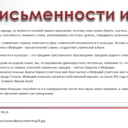
 народа, он является основой нашего мышления, поэтому язык нужно беречь, изучать,
ь способность понимать слова, анализировать поступки, думать, передавать полученны
х славянских странах отмечается День славянской письменности и культуры. Истоки 
ла и Мефодия - просветителей славян, создателей славянской азбуки.
нности и культуры – это праздник христианского просвещения, праздник родного слова
кам на родном языке, мы, по выражению древнерусского летописца, пожинаем то, ч
ность от первых учителей славянских народов – святых Кирилла и Мефодия.
авноапостольные братья Кирилл (светское имя Константин) и Мефодий (светское имя не
городе Солуни. Мефодий поначалу посвятил себя военной карьере, но около 852 года
 Олимпе (Малая Азия).
оявил большие способности и в совершенстве постиг все науки своего времени, а такж
ле обучения принял сан священника.
:56:11