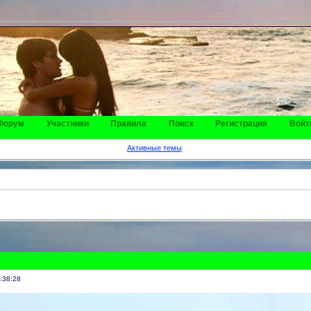
Форум
Участники
Правила
Поиск
Регистрация
Войт
Активные темы
:38:28