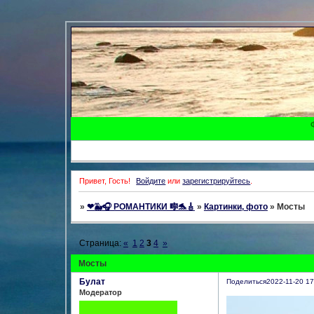
Привет, Гость!
Войдите
или
зарегистрируйтесь
.
»
❤🐳🎧 РОМАНТИКИ 🎼🐬🎸
»
Картинки, фото
»
Мосты
Страница:
«
1
2
3
4
»
Мосты
Булат
Поделиться
2022-11-20 17
Модератор