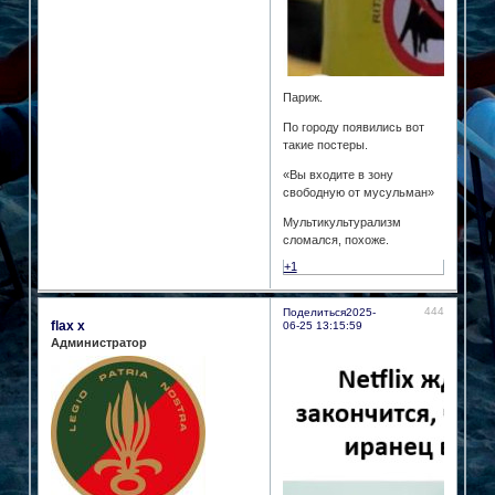
Париж.
По городу появились вот
такие постеры.
«Вы входите в зону
свободную от мусульман»
Мультикультурализм
сломался, похоже.
+1
444
Поделиться
2025-
flax x
06-25 13:15:59
Администратор