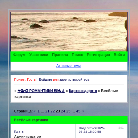
Форум
Участники
Правила
Поиск
Регистрация
Войти
Активные темы
Привет, Гость!
Войдите
или
зарегистрируйтесь
.
»
❤🐳🎧 РОМАНТИКИ 🎼🐬🎸
»
Картинки, фото
»
Весёлые
картинки
Страница:
«
1
…
21
22
23
24
25
…
45
»
Весёлые картинки
441
Поделиться
2025-
flax x
06-24 15:20:58
Администратор