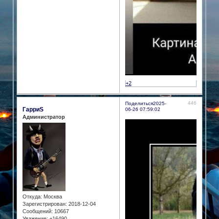
+2
446
Поделиться
2025-
ГарриS
06-26 07:59:02
Администратор
Откуда:
Москва
Зарегистрирован
: 2018-12-04
Сообщений:
10667
Уважение:
+16490