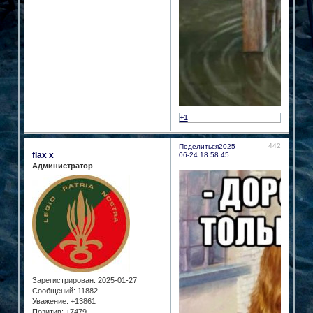
+1
442
Поделиться
2025-
flax x
06-24 18:58:45
Администратор
Зарегистрирован
: 2025-01-27
Сообщений:
11882
Уважение:
+13861
Позитив:
+7479