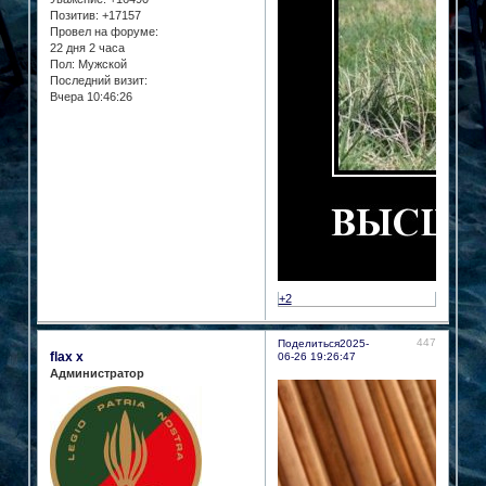
Позитив:
+17157
Провел на форуме:
22 дня 2 часа
Пол:
Мужской
Последний визит:
Вчера 10:46:26
+2
447
Поделиться
2025-
flax x
06-26 19:26:47
Администратор