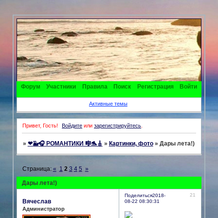
Форум
Участники
Правила
Поиск
Регистрация
Войти
Активные темы
Привет, Гость!
Войдите
или
зарегистрируйтесь
.
»
❤🐳🎧 РОМАНТИКИ 🎼🐬🎸
»
Картинки, фото
»
Дары лета!)
Страница:
«
1
2
3
4
5
»
Дары лета!)
21
Поделиться
2018-
Вячеслав
08-22 08:30:31
Администратор