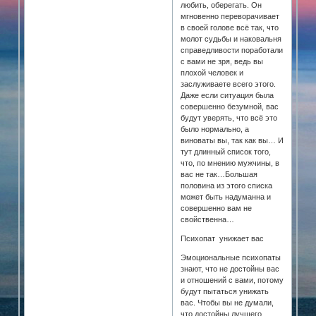
любить, оберегать. Он
мгновенно переворачивает
в своей голове всё так, что
молот судьбы и наковальня
справедливости поработали
с вами не зря, ведь вы
плохой человек и
заслуживаете всего этого.
Даже если ситуация была
совершенно безумной, вас
будут уверять, что всё это
было нормально, а
виноваты вы, так как вы… И
тут длинный список того,
что, по мнению мужчины, в
вас не так…Большая
половина из этого списка
может быть надуманна и
совершенно вам не
свойственна…
Психопат унижает вас
Эмоциональные психопаты
знают, что не достойны вас
и отношений с вами, потому
будут пытаться унижать
вас. Чтобы вы не думали,
что достойны лучшего.