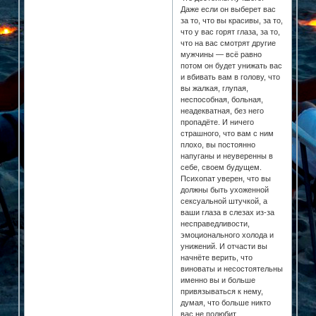
Даже если он выберет вас
за то, что вы красивы, за то,
что у вас горят глаза, за то,
что на вас смотрят другие
мужчины — всё равно
потом он будет унижать вас
и вбивать вам в голову, что
вы жалкая, глупая,
неспособная, больная,
неадекватная, без него
пропадёте. И ничего
страшного, что вам с ним
плохо, вы постоянно
напуганы и неуверенны в
себе, своем будущем.
Психопат уверен, что вы
должны быть ухоженной
сексуальной штучкой, а
ваши глаза в слезах из-за
несправедливости,
эмоционального холода и
унижений. И отчасти вы
начнёте верить, что
виноваты и несостоятельны
именно вы и больше
привязываться к нему,
думая, что больше никто
вас не полюбит.