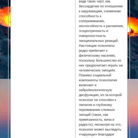
виде таких черт, как
бессердечие по отношению
к окружающим, сниженная
способность к
сопереживанию,
неспособность к раскаянию,
эгоцентричность и
поверхностность
эмоциональных реакций.
Настоящие психопаты
редко прибегают к
физическому насилию,
поскольку большинство из
них предпочитает играть на
человеческих эмоциях.
Помимо социальной
компоненты психопатия
включает и
нейробиологическую
дисфункцию, из-за которой
психопат не способен к
эмпатии и глубокому
переживанию сложных
эмоций (таких, как
привязанность, вина и
радость); несмотря на это,
психопат может выглядеть
«чарующе» благодаря