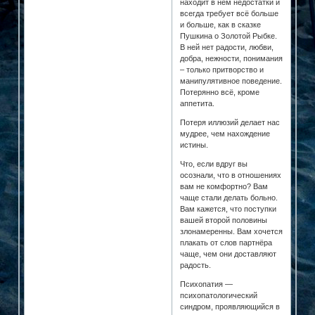
находит в нём недостатки и
всегда требует всё больше
и больше, как в сказке
Пушкина о Золотой Рыбке.
В ней нет радости, любви,
добра, нежности, понимания
– только притворство и
манипулятивное поведение.
Потерянно всё, кроме
аппетита.
Потеря иллюзий делает нас
мудрее, чем нахождение
истины.
Что, если вдруг вы
осознали, что в отношениях
вам не комфортно? Вам
чаще стали делать больно.
Вам кажется, что поступки
вашей второй половины
злонамеренны. Вам хочется
плакать от слов партнёра
чаще, чем они доставляют
радость.
Психопатия —
психопатологический
синдром, проявляющийся в