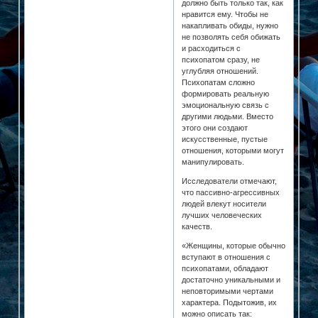
должно быть только так, как
нравится ему. Чтобы не
накапливать обиды, нужно
не позволять себя обижать
и расходиться с
психопатом сразу, не
углубляя отношений.
Психопатам сложно
формировать реальную
эмоциональную связь с
другими людьми. Вместо
этого они создают
искусственные, пустые
отношения, которыми могут
манипулировать.
Исследователи отмечают,
что пассивно-агрессивных
людей влекут носители
лучших человеческих
качеств.
«Женщины, которые обычно
вступают в отношения с
психопатами, обладают
достаточно уникальными и
неповторимыми чертами
характера. Подытожив, их
можно описать так: