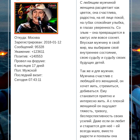
С любящим мужчиной
женщина расцветает как
цветок, она счастлива,
радостна, на её лице покой,
на губах спокойная улыбка,
в глазах уверенность. Со
злым – она превращается в
Откуда:
Москва
кактус или вовсе сохнет.
Зарегистрирован
: 2018-01-12
Впуская мужчину в свой
Сообщений:
95328
мир, мы выбираем своё
Уважение:
+123611
внутреннее состояние,
Позитив:
+140553
свою судьбу и судьбу своих
Провел на форуме:
будущих детей.
6 месяцев 17 дней
Пол:
Мужской
Так же и для мужчин.
Последний визит:
Мужчина счастлив с
Сегодня 07:43:11
любящей его женщиной, он
хочет жить, стремиться,
добиваться. Ему
становится приятно и
интересно жить. А с плохой
женщиной он ощущает
тяжесть, тревогу,
бесперспективность своих
усилий. Даже если он любит
и старается для неё – ей
всегда мало, вместо
радости и похвалы она