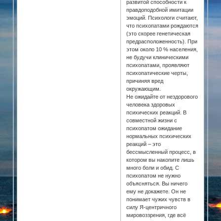
развитой способности к
правдоподобной имитации
эмоций. Психологи считают,
что психопатами рождаются
(это скорее генетическая
предрасположенность). При
этом около 10 % населения,
не будучи клиническими
психопатами, проявляют
психопатические черты,
причиняя вред
окружающим.
Не ожидайте от нездорового
человека здоровых
психических реакций. В
совместной жизни с
психопатом ожидание
нормальных психических
реакций – это
бессмысленный процесс, в
котором вы накопите лишь
много боли и обид. С
психопатом не нужно
объясняться. Вы ничего
ему не докажете. Он не
понимает чужих чувств в
силу Я-центричного
мировоззрения, где всё