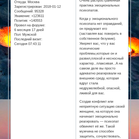
Очень распространённая
Откуда:
Москва
практика эмоциональных
Зарегистрирован
: 2018-01-12
психопатов.
Сообщений:
95328
Уважение:
+123611
Когда у эмоционального
Позитив:
+140553
психопата нет оправданий,
Провел на форуме:
он придумает его
6 месяцев 17 дней
(заставляя вас поверить в
Пол:
Мужской
собственное безумие).
Последний визит:
Уверяет вас, что у вас
Сегодня 07:43:11
психические
проблемы,которые он и
развил,плохой и несносный
характер...плаксивая...А на
самом деле вы просто
адекватно реагировали на
внешнюю среду, которая
вдруг стала
недружелюбной, опасной,
лживой для вас.
Создав конфликт или
неприятную ситуацию своей
женщине, на которую она
начинает эмоционально
реагировать — психопат
обвиняет её же. Такой
мужчина не способен
защитить, сочувствовать,