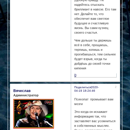
удобную правду. Не
надейтесь отыскать
бриллиант в навозе. Его там
нет. Делайте то, что
обеспечит вам светлое
будущее и счастливую
жизнь. Вы сами кузнец
своего счастья.
Чем дольше ты держишь
всё в себе, прощаешь,
терпишь, копишь и
прогибаешься, тем сильнее
будет взрыв, когда ты
дойдёшь до своей точки
кипения
0
2
Поделиться
2020-
Вячеслав
04-19 18:24:46
Администратор
Психопат промывает вам
мозги
Это когда он искажает
информацию так, что
заставляет вас усомниться
в собственных мыслях.