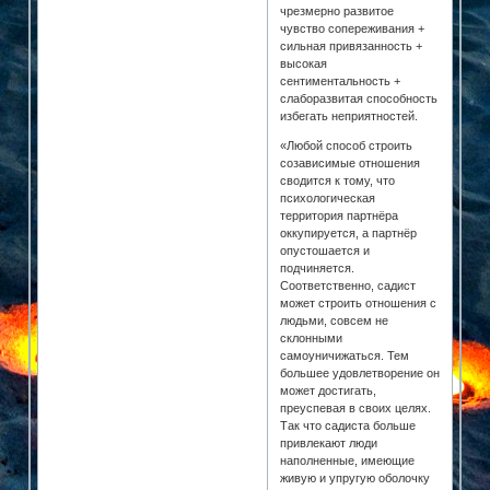
чрезмерно развитое
чувство сопереживания +
сильная привязанность +
высокая
сентиментальность +
слаборазвитая способность
избегать неприятностей.
«Любой способ строить
созависимые отношения
сводится к тому, что
психологическая
территория партнёра
оккупируется, а партнёр
опустошается и
подчиняется.
Соответственно, садист
может строить отношения с
людьми, совсем не
склонными
самоуничижаться. Тем
большее удовлетворение он
может достигать,
преуспевая в своих целях.
Так что садиста больше
привлекают люди
наполненные, имеющие
живую и упругую оболочку