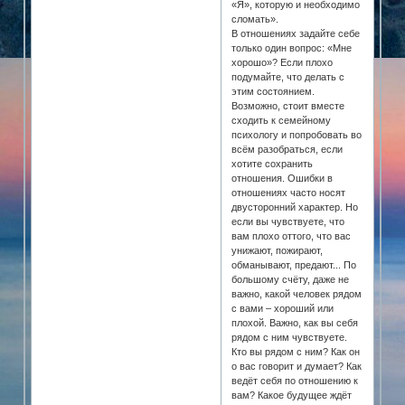
«Я», которую и необходимо
сломать».
В отношениях задайте себе
только один вопрос: «Мне
хорошо»? Если плохо
подумайте, что делать с
этим состоянием.
Возможно, стоит вместе
сходить к семейному
психологу и попробовать во
всём разобраться, если
хотите сохранить
отношения. Ошибки в
отношениях часто носят
двусторонний характер. Но
если вы чувствуете, что
вам плохо оттого, что вас
унижают, пожирают,
обманывают, предают... По
большому счёту, даже не
важно, какой человек рядом
с вами – хороший или
плохой. Важно, как вы себя
рядом с ним чувствуете.
Кто вы рядом с ним? Как он
о вас говорит и думает? Как
ведёт себя по отношению к
вам? Какое будущее ждёт