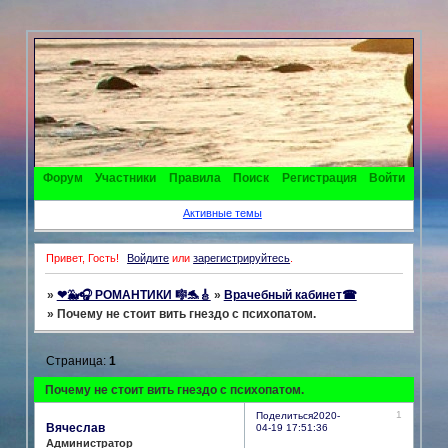
Форум
Участники
Правила
Поиск
Регистрация
Войти
Активные темы
Привет, Гость!
Войдите
или
зарегистрируйтесь
.
»
❤🐳🎧 РОМАНТИКИ 🎼🐬🎸
»
Врачебный кабинет☎
»
Почему не стоит вить гнездо с психопатом.
Страница:
1
Почему не стоит вить гнездо с психопатом.
1
Поделиться
2020-
Вячеслав
04-19 17:51:36
Администратор