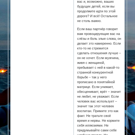
вас и, возможно, ваших
будущих детей, если вы
продолжите идти по этой
дороге? И всё! Остальное
не столь важно.
Если ваш партнёр говорит
вам провоцирующие вас на
слёзы и боль злые слова, он
делает это намеренно. Если
кто-то не стремится
сделать отношения лучше –
он не хочет. Если мужчина,
живя с женщиной,
пребывает с ней в какой-то
странной конкурентной
борьбе – так у него
прописано в понятийной
матрице. Если унижает,
обесценивает, врёт – значит
не любит, не уважает. Если
человек вас использует –
значит так этот человек
воспитан. Примите это как
факт. Не тратьте своё
время и нервы. Не кормите
себя иллюзиями. Не
придумывайте сами себе