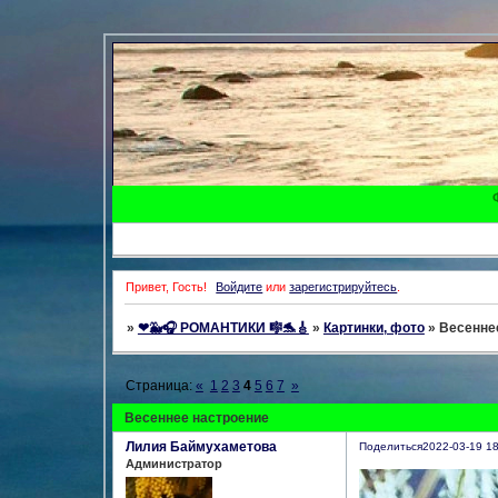
Привет, Гость!
Войдите
или
зарегистрируйтесь
.
»
❤🐳🎧 РОМАНТИКИ 🎼🐬🎸
»
Картинки, фото
»
Весенне
Страница:
«
1
2
3
4
5
6
7
»
Весеннее настроение
Лилия Баймухаметова
Поделиться
2022-03-19 18
Администратор