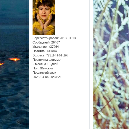
Зарегистрирован
: 2018-01-13
Сообщений:
26467
Уважение:
+37264
Позитив:
+30404
Возраст:
77
[1948-08-26]
Провел на форуме:
2 месяца 16 дней
Пол:
Женский
Последний визит:
2026-04-04 20:37:21