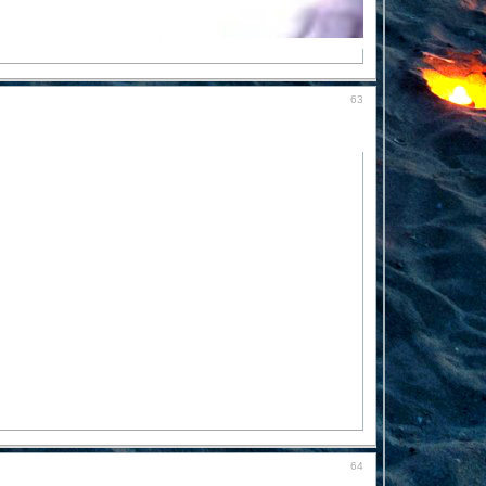
63
64