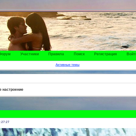
Форум
Участники
Правила
Поиск
Регистрация
Войт
Активные темы
е настроение
:27:27