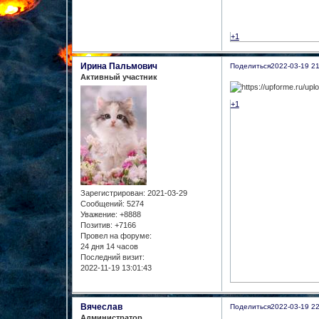
+1
Ирина Пальмович
Поделиться
2022-03-19 21
Активный участник
+1
Зарегистрирован
: 2021-03-29
Сообщений:
5274
Уважение:
+8888
Позитив:
+7166
Провел на форуме:
24 дня 14 часов
Последний визит:
2022-11-19 13:01:43
Вячеслав
Поделиться
2022-03-19 22
Администратор