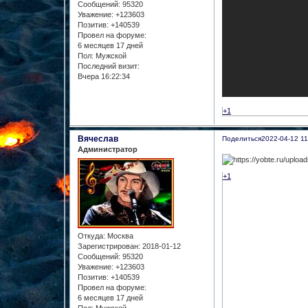
Сообщений:
95320
Уважение:
+123603
Позитив:
+140539
Провел на форуме:
6 месяцев 17 дней
Пол:
Мужской
Последний визит:
Вчера 16:22:34
+1
Вячеслав
Поделиться
2022-04-12 11
Администратор
+1
Откуда:
Москва
Зарегистрирован
: 2018-01-12
Сообщений:
95320
Уважение:
+123603
Позитив:
+140539
Провел на форуме:
6 месяцев 17 дней
Пол:
Мужской