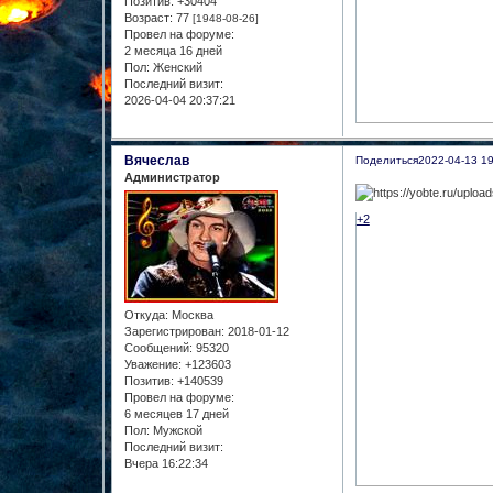
Позитив:
+30404
Возраст:
77
[1948-08-26]
Провел на форуме:
2 месяца 16 дней
Пол:
Женский
Последний визит:
2026-04-04 20:37:21
Вячеслав
Поделиться
2022-04-13 19
Администратор
+2
Откуда:
Москва
Зарегистрирован
: 2018-01-12
Сообщений:
95320
Уважение:
+123603
Позитив:
+140539
Провел на форуме:
6 месяцев 17 дней
Пол:
Мужской
Последний визит:
Вчера 16:22:34