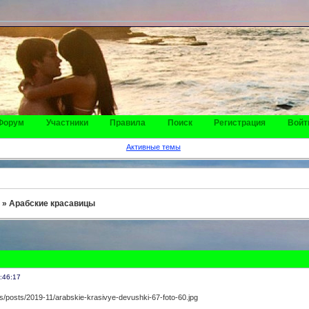
Форум
Участники
Правила
Поиск
Регистрация
Войт
Активные темы
»
Арабские красавицы
:46:17