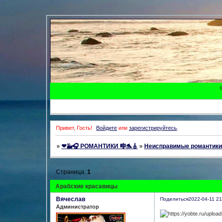
Привет, Гость!
Войдите
или
зарегистрируйтесь
.
»
❤🐳🎧 РОМАНТИКИ 🎼🐬🎸
»
Неисправимые романтики
Страница:
1
Арабские красавицы
Вячеслав
Поделиться
2022-04-11 21
Администратор