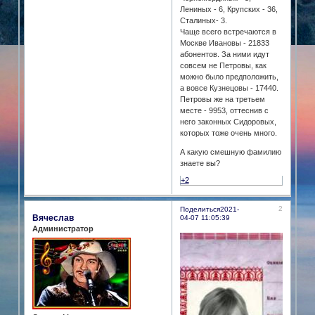
Лениных - 6, Крупских - 36,
Сталиных- 3.
Чаще всего встречаются в
Москве Ивановы - 21833
абонентов. За ними идут
совсем не Петровы, как
можно было предположить,
а вовсе Кузнецовы - 17440.
Петровы же на третьем
месте - 9953, оттеснив с
него законных Сидоровых,
которых тоже очень много.
А какую смешную фамилию
знаете вы?
+2
2
Поделиться
2021-
Вячеслав
04-07 11:05:39
Администратор