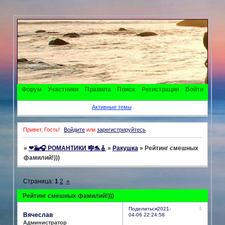
Форум
Участники
Правила
Поиск
Регистрация
Войти
Активные темы
Привет, Гость!
Войдите
или
зарегистрируйтесь
.
»
❤🐳🎧 РОМАНТИКИ 🎼🐬🎸
»
Ракушка
»
Рейтинг смешных
фамилий!)))
Страница:
1
2
»
Рейтинг смешных фамилий!)))
1
Поделиться
2021-
Вячеслав
04-06 22:24:58
Администратор