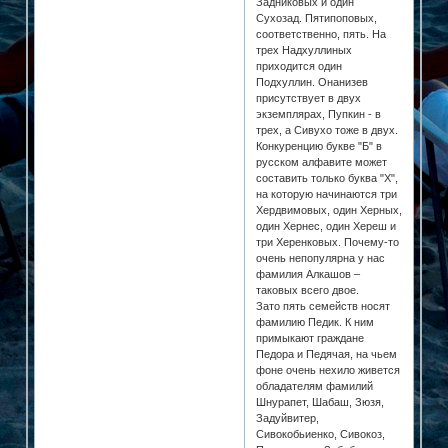
Задниковых и один
Сухозад. Пятипоповых,
соответственно, пять. На
трех Надхуллиных
приходится один
Подхуллин. Онанизев
присутствует в двух
экземплярах, Пупкин - в
трех, а Сивухо тоже в двух.
Конкуренцию букве "Б" в
русском алфавите может
составить только буква "Х",
на которую начинаются три
Хердвимовых, один Херных,
один Хернес, один Хереш и
три Херенковых. Почему-то
очень непопулярна у нас
фамилия Алкашов –
таковых всего двое.
Зато пять семейств носят
фамилию Педик. К ним
примыкают граждане
Педора и Педячая, на чьем
фоне очень нехило живется
обладателям фамилий
Шнурапет, Шабаш, Зюзя,
Задуйвитер,
Сивокобьиенко, Сивокоз,