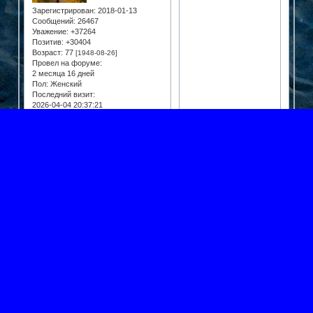
Зарегистрирован
: 2018-01-13
Сообщений:
26467
Уважение:
+37264
Позитив:
+30404
Возраст:
77
[1948-08-26]
Провел на форуме:
2 месяца 16 дней
Пол:
Женский
Последний визит:
2026-04-04 20:37:21
20
Поделиться
2021-
Вячеслав
04-12 20:47:02
Администратор
+2
Откуда:
Москва
Зарегистрирован
: 2018-01-12
Сообщений:
95328
Уважение:
+123609
Позитив:
+140550
Провел на форуме:
6 месяцев 17 дней