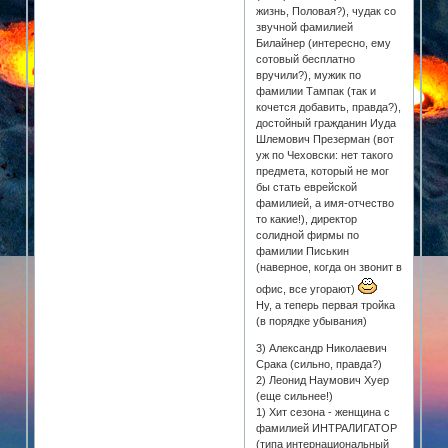
жизнь, Половая?), чудак со
звучной фамилией
Билайнер (интересно, ему
сотовый бесплатно
вручили?), мужик по
фамилии Тампак (так и
кочется добавить, правда?),
достойный гражданин Иуда
Шлемович Презерман (вот
уж по Чеховски: нет такого
предмета, который не мог
бы стать еврейской
фамилией, а имя-отчество
то какие!), директор
солидной фирмы по
фамилии Писькин
(наверное, когда он звонит в
офис, все угорают)
Ну, а теперь первая тройка
(в порядке убывания)
3) Александр Николаевич
Срака (сильно, правда?)
2) Леонид Наумович Хуер
(еще сильнее!)
1) Хит сезона - женщина с
фамилией ИНТРАЛИГАТОР
(типа интернациональный