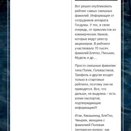
Вот решил опубликовать
рейтинг самых смешных
фамилий. Информация от
сотрудников аппарата
Госдумы. У тех, в свою
очередь, от приколистов из
коммерческих банков,
которые ведут реестр
акционеров. В рейтинге
участвовало 70 тысяч
фамилий.Блятко, Писькин,
Мудель и др....
Просто смешные фамилии
типа Попик, Головастиков,
Трюфель и другие входят
только в стартовые
рейтинги, поэтому они не
приводятся. Все, что
дальше, не выдумка – есть
копии паспортов,
подтверждающие
информацию!!!
Итак, Какашкинд, БляТко,
Чмырюк, женщина с
фамилией Половая
(интересен вопрос: как