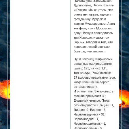
Пальцапупа, Забабашкин,
Дурнопейко, Нарко, Шмаль
и Глюкин. Мы считаем, что
очень не повезло одному
гражданину Муделю и
девяти Мудорисовым. А вот
тот факт, что в Москве на
одну Плохую приходилось
три Хороших и даже три
Гарных, говорит о том, что
хороших людей все-таки
больше, чем плохих.
Ну, и наконец: Шариковых
среди нас насчитывается
целых 121, из них П.П.
только один. Чайниковых -
17 (хорошо представляться,
когда гаишник на дороге
останавливает).
И о политике. Зюгановых в
Москве проживает 39,
Ельциных четыре. Плюс
разновидности: Ельцын - 1,
Эльцин -2, Ельсон - 3.
Черномырдиных - 31,
Черномордов - 1,
Черномордиковык - 1,
Черномординык - 5,