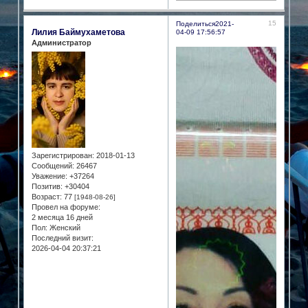
15
Поделиться
2021-
Лилия Баймухаметова
04-09 17:56:57
Администратор
Зарегистрирован
: 2018-01-13
Сообщений:
26467
Уважение:
+37264
Позитив:
+30404
Возраст:
77
[1948-08-26]
Провел на форуме:
2 месяца 16 дней
Пол:
Женский
Последний визит:
2026-04-04 20:37:21