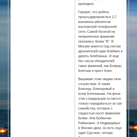
крокодил).
Говорят, что ребята
проштудировали все 2,7
миллиона абонентов
московской телефонной
сети. Самой богатой на
неприличные фамилии
оказалась буква "Б". В
Москве маются под гнетом
дразнителей один Блябкин и
девять Бляблиных. И еще
без числа обладателей
таких фамилий, как Блярор,
Блятник и прост Блях.
Выражаю этим людям свое
сочувствие. А также
Бляхеру, Бляхеровой и
всем Бляхманам. На фоне
этик страдальцев остается
только порадоваться за три
семейства, которые с
гордостью носят фамилию
Бобик. Или Бобинчик-
Рабинович. А Недрищевых
в Москве двое, но есть еще
один Сручкин, четыре