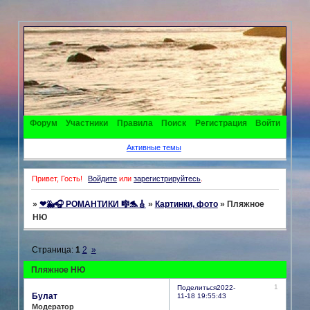
Форум
Участники
Правила
Поиск
Регистрация
Войти
Активные темы
Привет, Гость!
Войдите
или
зарегистрируйтесь
.
»
❤🐳🎧 РОМАНТИКИ 🎼🐬🎸
»
Картинки, фото
»
Пляжное
НЮ
Страница:
1
2
»
Пляжное НЮ
1
Поделиться
2022-
Булат
11-18 19:55:43
Модератор