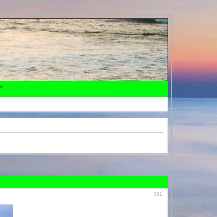
и
381