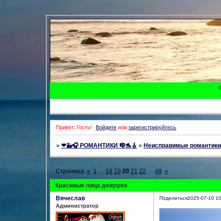
Привет, Гость!
Войдите
или
зарегистрируйтесь
.
»
❤🐳🎧 РОМАНТИКИ 🎼🐬🎸
»
Неисправимые романтики
Страница:
«
1
…
18
19
20
21
22
…
48
»
Красивые лица девушек
Вячеслав
Поделиться
2025-07-10 10
Администратор