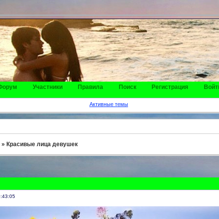
Форум
Участники
Правила
Поиск
Регистрация
Войт
Активные темы
»
Красивые лица девушек
:43:05