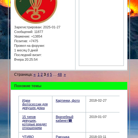
Зарегистрирован
: 2025-01-27
Сообщений:
11877
Уважение:
+13854
Позитив:
+7475
Провел на форуме:
1 месяц 0 дней
Последний визит:
Вчера 20:25:54
Страница:
«
1
2
3
4
5
…
48
»
Похожие темы
Идеи
Картинки, фото
2018-02-27
фотосессии для
девушек дома
15 типов
Врачебный
2019-01-07
девушек,
кабинет☎
которые вредят
отношениям
ЧТИВО
Ракушка
2018-03-11