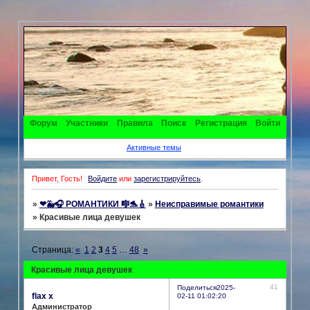
Форум
Участники
Правила
Поиск
Регистрация
Войти
Активные темы
Привет, Гость!
Войдите
или
зарегистрируйтесь
.
»
❤🐳🎧 РОМАНТИКИ 🎼🐬🎸
»
Неисправимые романтики
»
Красивые лица девушек
Страница:
«
1
2
3
4
5
…
48
»
Красивые лица девушек
41
Поделиться
2025-
flax x
02-11 01:02:20
Администратор