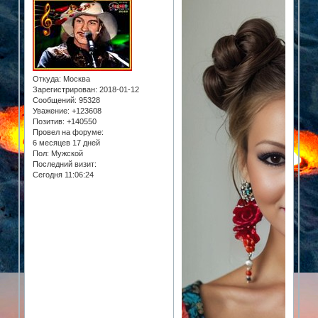
Откуда:
Москва
Зарегистрирован
: 2018-01-12
Сообщений:
95328
Уважение:
+123608
Позитив:
+140550
Провел на форуме:
6 месяцев 17 дней
Пол:
Мужской
Последний визит:
Сегодня 11:06:24